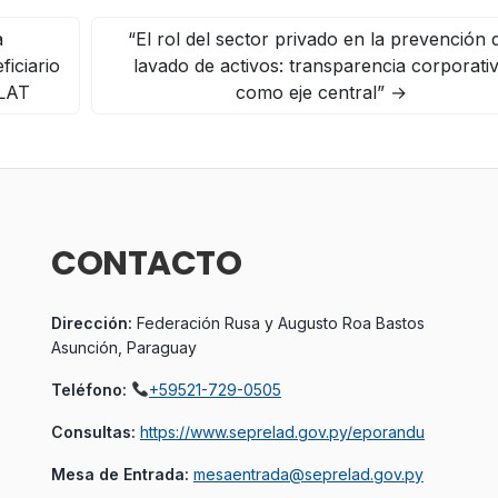
a
“El rol del sector privado en la prevención 
ficiario
lavado de activos: transparencia corporati
ILAT
como eje central”
→
CONTACTO
Dirección:
Federación Rusa y Augusto Roa Bastos
Asunción, Paraguay
Teléfono:
+59521-729-0505
Consultas:
https://www.seprelad.gov.py/eporandu
Mesa de Entrada:
mesaentrada@seprelad.gov.py