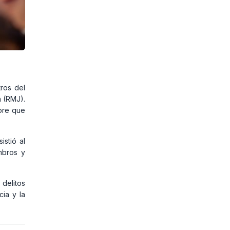
tros del
a (RMJ).
ore que
istió al
mbros y
delitos
cia y la