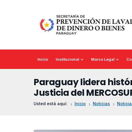
Saltar al contenido principal
Inicio
Institucional
Marco Legal
Co
Paraguay lidera histór
Justicia del MERCOSU
Usted está aquí:
Inicio
Noticias
Noticia