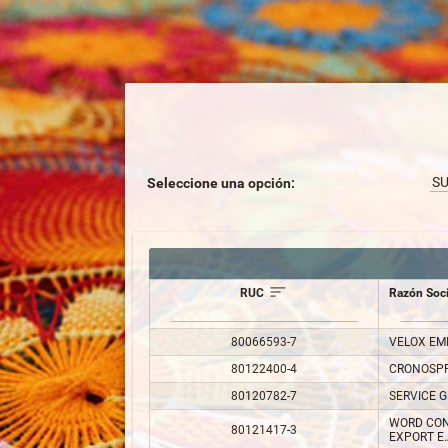
S
Seleccione una opción:
RUC
Razón Soci
80066593-7
VELOX EM
80122400-4
CRONOSPRI
80120782-7
SERVICE G
WORD CON
80121417-3
EXPORT E.