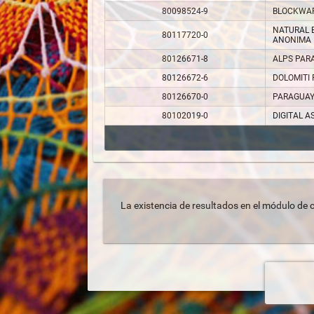
80098524-9
BLOCKWAR
NATURAL 
80117720-0
ANONIMA
80126671-8
ALPS PARA
80126672-6
DOLOMITI
80126670-0
PARAGUAY 
80102019-0
DIGITAL A
La existencia de resultados en el módulo de 